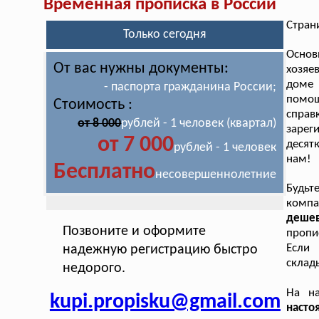
Временная прописка в России
Стран
Только сегодня
Основ
От вас нужны документы:
хозяе
доме 
- паспорта гражданина России;
помощ
Стоимость :
справ
от 8 000
рублей - 1 человек (квартал)
зарег
от 7 000
десят
рублей - 1 человек
нам!
Бесплатно
несовершеннолетние
Будь
комп
деше
Позвоните и оформите
пропи
Если
надежную регистрацию быстро
склад
недорого.
На н
kupi.propisku@gmail.com
насто