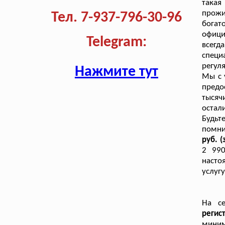
такая
прожи
Тел. 7-937-796-30-96
богат
офици
Telegram:
всег
специ
регул
Нажмите тут
Мы с 
предо
тысяч
остал
Будьт
помн
руб. (
2 990
насто
услугу
На се
реги
миним