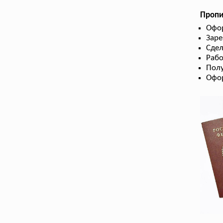
Пропи
Офо
Заре
Сдел
Рабо
Пол
Офор