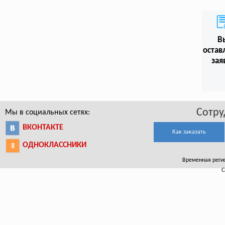
В
остав
зая
Сотру
Мы в социальных сетях:
ВКОНТАКТЕ
Как заказать
ОДНОКЛАССНИКИ
Временная регист
С