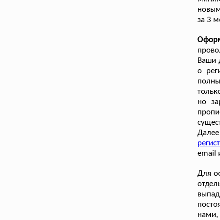
новым
за 3 
Оформ
прово
Ваши д
о рег
полны
тольк
но за
пропи
сущес
Далее
регис
email
Для о
отде
выпад
посто
нами,